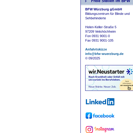
Freie Stellen im BFW
BFW Würzburg gGmbH
Bildungszentrum für Blinde und
Sehbehinderte
Helen-Keller-Straße 5
97209 Veitshöchheim
Fon 0931 9001-0
Fax 0931 9001-105
Anfahrtskizze
info@bfw-wuerzburg.de
© 09/2025