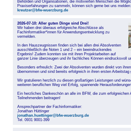
Behörden und Organisationen, die motivierten Menschen die Mögli
Praxiserfahrungen zu sammeln, können sich gerne bei uns melden
kreutzer@bfw-wuerzburg.de
2026-07-10: Aller guten Dinge sind Drei!
Wir haben drei überaus erfolgreiche Abschlüsse als
Fachinformatiker*innen für Anwendungsentwicklung zu
vermelden.
In den Hauszeugnissen finden sich bei allen drei Absolventen
ausschließlich die Noten 1 und 2 – ein beeindruckendes
Ergebnis! Zudem konnten sie mit ihren Projektarbeiten auf
ganzer Linie überzeugen und ihr fachliches Können eindrucksvoll un
Besonders erfreulich: Zwei der Absolventen wurden direkt von ihre
übernommen und sind bereits erfolgreich in ihren ersten Arbeitstag 
Wir gratulieren herzlich zu diesen großartigen Leistungen und wünsc
weiteren beruflichen Weg viel Erfolg, spannende Herausforderungen
Ein herzliches Dankeschön an alle im BFW, die zum erfolgreichen
Teilnehmenden beitragen!
Ansprechpartner der Fachinformatiker:
Jonathan Hüttinger
jonathan.huettinger@bfw-wuerzburg.de
Tel. 0931 9001-399