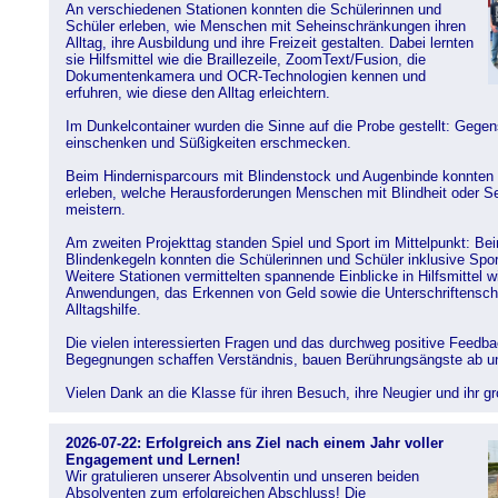
An verschiedenen Stationen konnten die Schülerinnen und
Schüler erleben, wie Menschen mit Seheinschränkungen ihren
Alltag, ihre Ausbildung und ihre Freizeit gestalten. Dabei lernten
sie Hilfsmittel wie die Braillezeile, ZoomText/Fusion, die
Dokumentenkamera und OCR-Technologien kennen und
erfuhren, wie diese den Alltag erleichtern.
Im Dunkelcontainer wurden die Sinne auf die Probe gestellt: Gege
einschenken und Süßigkeiten erschmecken.
Beim Hindernisparcours mit Blindenstock und Augenbinde konnten 
erleben, welche Herausforderungen Menschen mit Blindheit oder S
meistern.
Am zweiten Projekttag standen Spiel und Sport im Mittelpunkt: 
Blindenkegeln konnten die Schülerinnen und Schüler inklusive Spor
Weitere Stationen vermittelten spannende Einblicke in Hilfsmittel
Anwendungen, das Erkennen von Geld sowie die Unterschriftenscha
Alltagshilfe.
Die vielen interessierten Fragen und das durchweg positive Feedb
Begegnungen schaffen Verständnis, bauen Berührungsängste ab und
Vielen Dank an die Klasse für ihren Besuch, ihre Neugier und ihr g
2026-07-22: Erfolgreich ans Ziel nach einem Jahr voller
Engagement und Lernen!
Wir gratulieren unserer Absolventin und unseren beiden
Absolventen zum erfolgreichen Abschluss! Die