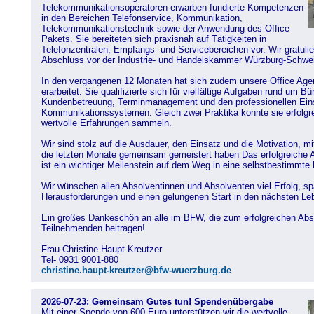
Telekommunikationsoperatoren erwarben fundierte Kompetenzen
in den Bereichen Telefonservice, Kommunikation,
Telekommunikationstechnik sowie der Anwendung des Office
Pakets. Sie bereiteten sich praxisnah auf Tätigkeiten in
Telefonzentralen, Empfangs- und Servicebereichen vor. Wir gratuli
Abschluss vor der Industrie- und Handelskammer Würzburg-Schwei
In den vergangenen 12 Monaten hat sich zudem unsere Office Ag
erarbeitet. Sie qualifizierte sich für vielfältige Aufgaben rund um Bü
Kundenbetreuung, Terminmanagement und den professionellen Eins
Kommunikationssystemen. Gleich zwei Praktika konnte sie erfolgre
wertvolle Erfahrungen sammeln.
Wir sind stolz auf die Ausdauer, den Einsatz und die Motivation, m
die letzten Monate gemeinsam gemeistert haben Das erfolgreiche 
ist ein wichtiger Meilenstein auf dem Weg in eine selbstbestimmte 
Wir wünschen allen Absolventinnen und Absolventen viel Erfolg, s
Herausforderungen und einen gelungenen Start in den nächsten Le
Ein großes Dankeschön an alle im BFW, die zum erfolgreichen Abs
Teilnehmenden beitragen!
Frau Christine Haupt-Kreutzer
Tel- 0931 9001-880
christine.haupt-kreutzer@bfw-wuerzburg.de
2026-07-23: Gemeinsam Gutes tun! Spendenübergabe
Mit einer Spende von 600 Euro unterstützen wir die wertvolle