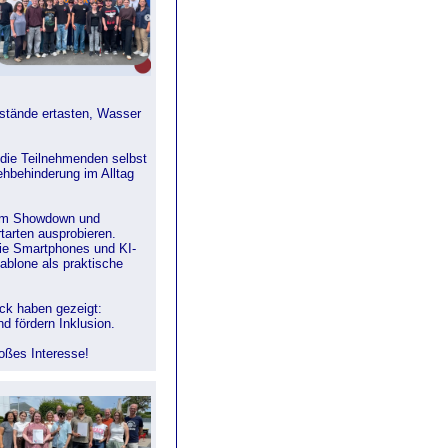
nstände ertasten, Wasser
die Teilnehmenden selbst
ehbehinderung im Alltag
Beim Showdown und
tarten ausprobieren.
 wie Smartphones und KI-
blone als praktische
ack haben gezeigt:
 fördern Inklusion.
roßes Interesse!