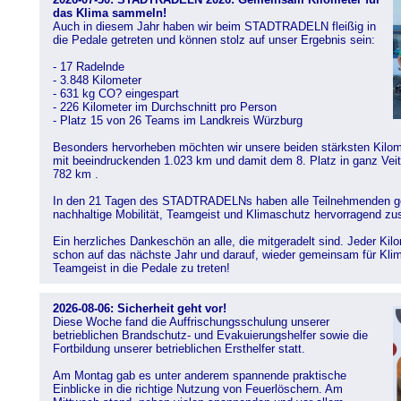
das Klima sammeln!
Auch in diesem Jahr haben wir beim STADTRADELN fleißig in
die Pedale getreten und können stolz auf unser Ergebnis sein:
- 17 Radelnde
- 3.848 Kilometer
- 631 kg CO? eingespart
- 226 Kilometer im Durchschnitt pro Person
- Platz 15 von 26 Teams im Landkreis Würzburg
Besonders hervorheben möchten wir unsere beiden stärksten Kilo
mit beeindruckenden 1.023 km und damit dem 8. Platz in ganz Vei
782 km .
In den 21 Tagen des STADTRADELNs haben alle Teilnehmenden g
nachhaltige Mobilität, Teamgeist und Klimaschutz hervorragend 
Ein herzliches Dankeschön an alle, die mitgeradelt sind. Jeder Kilo
schon auf das nächste Jahr und darauf, wieder gemeinsam für Kli
Teamgeist in die Pedale zu treten!
2026-08-06: Sicherheit geht vor!
Diese Woche fand die Auffrischungsschulung unserer
betrieblichen Brandschutz- und Evakuierungshelfer sowie die
Fortbildung unserer betrieblichen Ersthelfer statt.
Am Montag gab es unter anderem spannende praktische
Einblicke in die richtige Nutzung von Feuerlöschern. Am