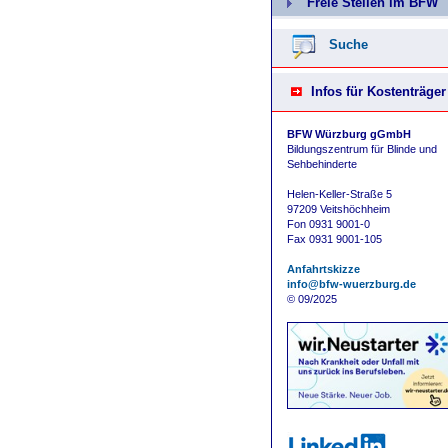
Freie Stellen im BFW
Suche
Infos für Kostenträger
BFW Würzburg gGmbH
Bildungszentrum für Blinde und
Sehbehinderte
Helen-Keller-Straße 5
97209 Veitshöchheim
Fon 0931 9001-0
Fax 0931 9001-105
Anfahrtskizze
info@bfw-wuerzburg.de
© 09/2025