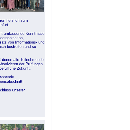
eren herzlich zum
nfurt.
ent umfassende Kenntnisse
roorganisation,
atz von Informations- und
ich bestreiten und so
it denen alle Teilnehmende
Absolvieren der Prüfungen
berufliche Zukunft.
pannende
bensabschnitt!
chluss unserer