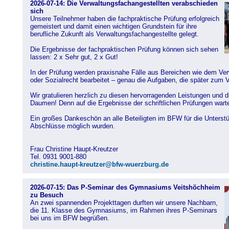
2026-07-14: Die Verwaltungsfachangestellten verabschieden
sich
Unsere Teilnehmer haben die fachpraktische Prüfung erfolgreich
gemeistert und damit einen wichtigen Grundstein für ihre
berufliche Zukunft als Verwaltungsfachangestellte gelegt.
Die Ergebnisse der fachpraktischen Prüfung können sich sehen
lassen: 2 x Sehr gut, 2 x Gut!
In der Prüfung werden praxisnahe Fälle aus Bereichen wie dem Ve
oder Sozialrecht bearbeitet – genau die Aufgaben, die später zum 
Wir gratulieren herzlich zu diesen hervorragenden Leistungen und d
Daumen! Denn auf die Ergebnisse der schriftlichen Prüfungen wart
Ein großes Dankeschön an alle Beteiligten im BFW für die Unterst
Abschlüsse möglich wurden.
Frau Christine Haupt-Kreutzer
Tel. 0931 9001-880
christine.haupt-kreutzer@bfw-wuerzburg.de
2026-07-15: Das P-Seminar des Gymnasiums Veitshöchheim
zu Besuch
An zwei spannenden Projekttagen durften wir unsere Nachbarn,
die 11. Klasse des Gymnasiums, im Rahmen ihres P-Seminars
bei uns im BFW begrüßen.