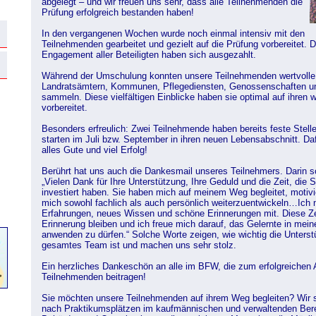
abgelegt – und wir freuen uns sehr, dass alle Teilnehmenden die
Prüfung erfolgreich bestanden haben!
In den vergangenen Wochen wurde noch einmal intensiv mit den
Teilnehmenden gearbeitet und gezielt auf die Prüfung vorbereitet. 
Engagement aller Beteiligten haben sich ausgezahlt.
Während der Umschulung konnten unsere Teilnehmenden wertvolle 
Landratsämtern, Kommunen, Pflegediensten, Genossenschaften un
sammeln. Diese vielfältigen Einblicke haben sie optimal auf ihren 
vorbereitet.
Besonders erfreulich: Zwei Teilnehmende haben bereits feste Stel
starten im Juli bzw. September in ihren neuen Lebensabschnitt. Da
alles Gute und viel Erfolg!
Berührt hat uns auch die Dankesmail unseres Teilnehmers. Darin sc
„Vielen Dank für Ihre Unterstützung, Ihre Geduld und die Zeit, die 
investiert haben. Sie haben mich auf meinem Weg begleitet, motivie
mich sowohl fachlich als auch persönlich weiterzuentwickeln…Ich 
Erfahrungen, neues Wissen und schöne Erinnerungen mit. Diese Zei
Erinnerung bleiben und ich freue mich darauf, das Gelernte in mein
anwenden zu dürfen.“ Solche Worte zeigen, wie wichtig die Unters
gesamtes Team ist und machen uns sehr stolz.
Ein herzliches Dankeschön an alle im BFW, die zum erfolgreichen
Teilnehmenden beitragen!
Sie möchten unsere Teilnehmenden auf ihrem Weg begleiten? Wir s
nach Praktikumsplätzen im kaufmännischen und verwaltenden Ber