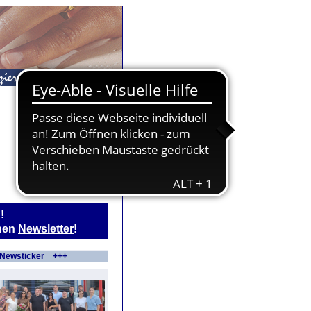
!
chen
Newsletter
!
Newsticker +++