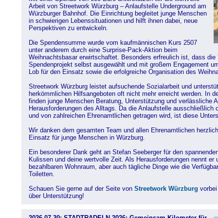
Arbeit von Streetwork Würzburg – Anlaufstelle Underground am
Würzburger Bahnhof. Die Einrichtung begleitet junge Menschen
in schwierigen Lebenssituationen und hilft ihnen dabei, neue
Perspektiven zu entwickeln.
Die Spendensumme wurde vom kaufmännischen Kurs 2507
unter anderem durch eine Surprise-Pack-Aktion beim
Weihnachtsbasar erwirtschaftet. Besonders erfreulich ist, dass di
Spendenprojekt selbst ausgewählt und mit großem Engagement um
Lob für den Einsatz sowie die erfolgreiche Organisation des Weihn
Streetwork Würzburg leistet aufsuchende Sozialarbeit und unterst
herkömmlichen Hilfsangeboten oft nicht mehr erreicht werden. In d
finden junge Menschen Beratung, Unterstützung und verlässliche A
Herausforderungen des Alltags. Da die Anlaufstelle ausschließlich 
und von zahlreichen Ehrenamtlichen getragen wird, ist diese Unter
Wir danken dem gesamten Team und allen Ehrenamtlichen herzlich f
Einsatz für junge Menschen in Würzburg.
Ein besonderer Dank geht an Stefan Seeberger für den spannenden 
Kulissen und deine wertvolle Zeit. Als Herausforderungen nennt er
bezahlbaren Wohnraum, aber auch tägliche Dinge wie die Verfügbar
Toiletten.
Schauen Sie gerne auf der Seite von
Streetwork Würzburg
vorbei
über Unterstützung!
2026-07-30: STADTRADELN 2026: Gemeinsam Kilometer für