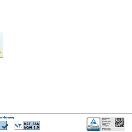
--------
erklärung
---