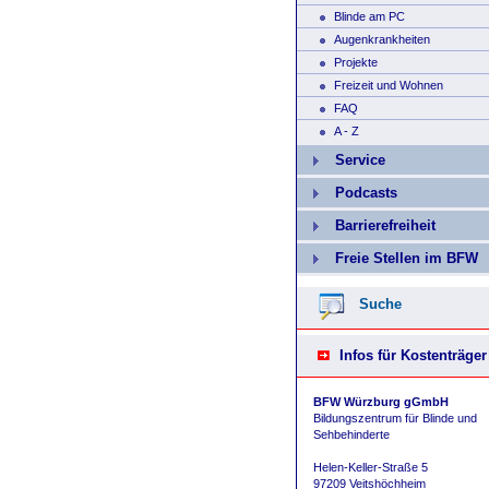
Blinde am PC
Augenkrankheiten
Projekte
Freizeit und Wohnen
FAQ
A - Z
Service
Podcasts
Barrierefreiheit
Freie Stellen im BFW
Suche
Infos für Kostenträger
BFW Würzburg gGmbH
Bildungszentrum für Blinde und
Sehbehinderte
Helen-Keller-Straße 5
97209 Veitshöchheim