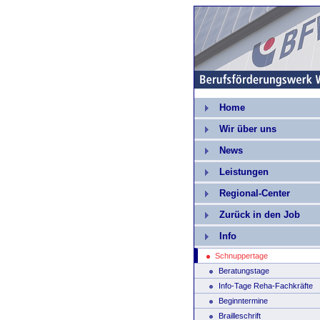
Home
Wir über uns
News
Leistungen
Regional-Center
Zurück in den Job
Info
Schnuppertage
Beratungstage
Info-Tage Reha-Fachkräfte
Beginntermine
Brailleschrift