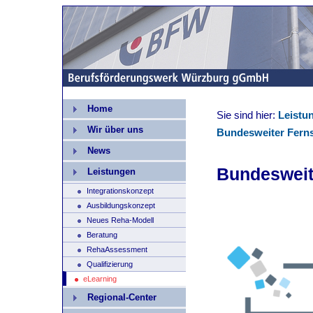
Home
Sie sind hier:
Leistu
Wir über uns
Bundesweiter Ferns
News
Bundesweit
Leistungen
Integrationskonzept
Ausbildungskonzept
Neues Reha-Modell
Beratung
RehaAssessment
Qualifizierung
eLearning
Regional-Center