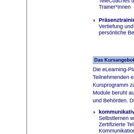
TeleCoaches u
Trainer*innen
Präsenztraini
Vertiefung un
persönliche B
Das Kursangebot 
Die eLearning-Pl
Teilnehmenden ei
Kursprogramm zur
Module beruht au
und Behörden. Di
kommunikativ
Selbstlernen 
Zertifizierte 
Kommunikations