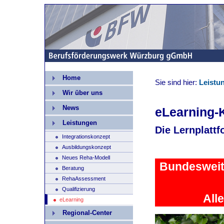
Home
Sie sind hier:
Leistu
Wir über uns
News
eLearning-
Leistungen
Die Lernplatt
Integrationskonzept
Ausbildungskonzept
Neues Reha-Modell
Bundesweit
Beratung
RehaAssessment
Qualifizierung
All
eLearning
Regional-Center