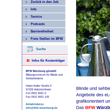
Zurück in den Job
Info
Service
Podcasts
Barrierefreiheit
Freie Stellen im BFW
Suche
Infos für Kostenträger
BFW Würzburg gGmbH
Bildungszentrum für Blinde und
Sehbehinderte
Helen-Keller-Straße 5
Blinde und sehb
97209 Veitshöchheim
Fon 0931 9001-0
Angebote des eLe
Fax 0931 9001-105
grafikorientiert u
Anfahrtskizze
Das
BFW
Würzb
info@bfw-wuerzburg.de